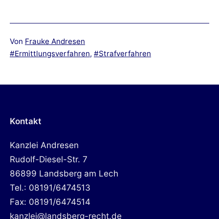
Von
Frauke Andresen
Verschlagwortet
Ermittlungsverfahren
,
Strafverfahren
mit
Kontakt
Kanzlei Andresen
Rudolf-Diesel-Str. 7
86899 Landsberg am Lech
Tel.: 08191/6474513
Fax: 08191/6474514
kanzlei@landsberg-recht.de