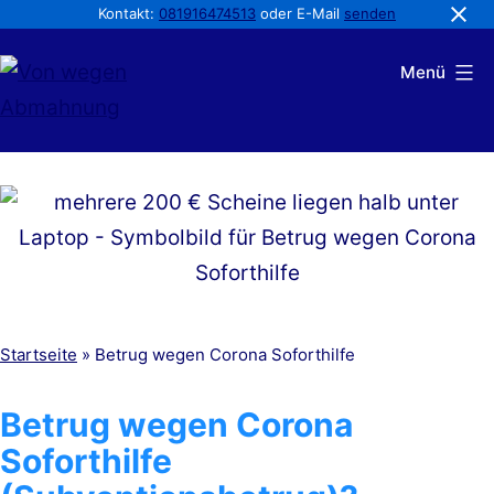
Kontakt:
081916474513
oder E-Mail
senden
Zum
Menü
Inhalt
springen
Von
wegen
Abmahnung
Startseite
»
Betrug wegen Corona Soforthilfe
Betrug wegen Corona
Soforthilfe