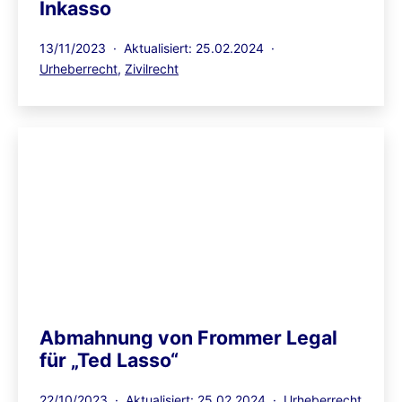
Inkasso
Veröffentlicht
13/11/2023
Aktualisiert: 25.02.2024
am
Kategorisiert
Urheberrecht
,
Zivilrecht
als
Abmahnung von Frommer Legal
für „Ted Lasso“
Veröffentlicht
Kategorisiert
22/10/2023
Aktualisiert: 25.02.2024
Urheberrecht