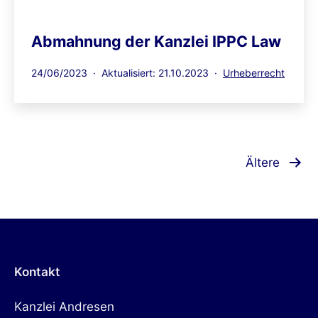
Abmahnung der Kanzlei IPPC Law
Veröffentlicht
Kategorisiert
24/06/2023
Aktualisiert: 21.10.2023
Urheberrecht
am
als
Seitennummerierung
Ältere
der
Beiträge
Kontakt
Kanzlei Andresen