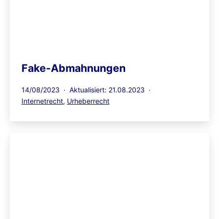
Fake-Abmahnungen
Veröffentlicht
14/08/2023
Aktualisiert: 21.08.2023
am
Kategorisiert
Internetrecht
,
Urheberrecht
als