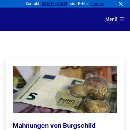
Kontakt:
081916474513
oder E-Mail
senden
Zum
Menü
Inhalt
Von
springen
wegen
Abmahnung
B
l
o
g
Mahnungen von Burgschild