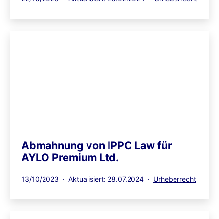
am
als
Abmahnung von IPPC Law für
AYLO Premium Ltd.
Veröffentlicht
Kategorisiert
13/10/2023
Aktualisiert: 28.07.2024
Urheberrecht
am
als