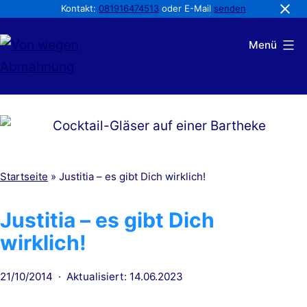
Kontakt:
081916474513
oder E-Mail
senden
Zum
Menü
Inhalt
springen
Von
wegen
Abmahnung
Startseite
»
Justitia – es gibt Dich wirklich!
Justitia – es gibt Dich
wirklich!
Veröffentlicht
21/10/2014
Aktualisiert: 14.06.2023
am