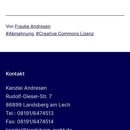
Von
Frauke Andresen
Verschlagwortet
Abmahnung
,
Creative Commons Lizenz
mit
Kontakt
Kanzlei Andresen
Rudolf-Diesel-Str. 7
86899 Landsberg am Lech
Tel.: 08191/6474513
Fax: 08191/6474514
kanzlei@landsberg-recht.de