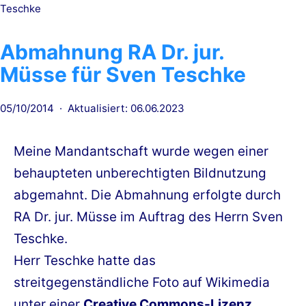
Teschke
Abmahnung RA Dr. jur.
Müsse für Sven Teschke
Veröffentlicht
05/10/2014
Aktualisiert: 06.06.2023
am
Meine Mandantschaft wurde wegen einer
behaupteten unberechtigten Bildnutzung
abgemahnt. Die Abmahnung erfolgte durch
RA Dr. jur. Müsse im Auftrag des Herrn Sven
Teschke.
Herr Teschke hatte das
streitgegenständliche Foto auf Wikimedia
unter einer
Creative Commons-Lizenz