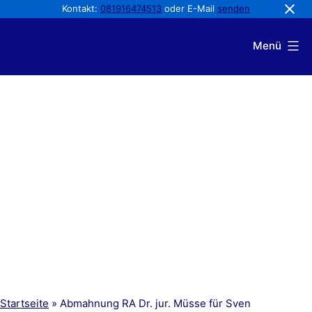
Kontakt:
081916474513
oder E-Mail
senden
Zum
Menü
Inhalt
Von
springen
wegen
Abmahnung
Startseite
»
Abmahnung RA Dr. jur. Müsse für Sven