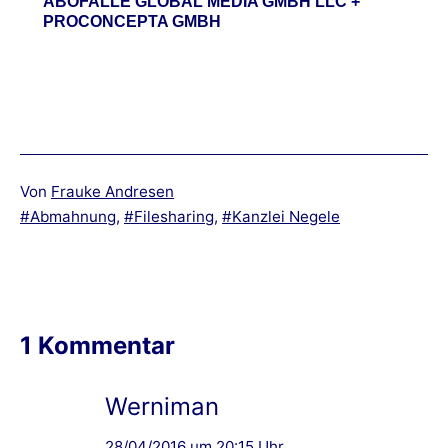
ABOFALLE GLOBAL MEDIA GMBH LLC +
PROCONCEPTA GMBH
Von
Frauke Andresen
Verschlagwortet
Abmahnung
,
Filesharing
,
Kanzlei Negele
mit
1 Kommentar
Werniman
28/04/2016 um 20:15 Uhr