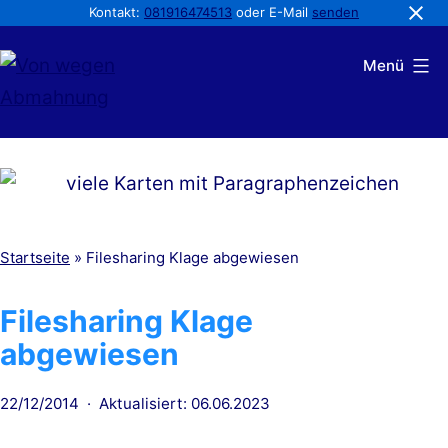
Kontakt:
081916474513
oder E-Mail
senden
Zum
Menü
Inhalt
springen
Von
wegen
Abmahnung
Startseite
»
Filesharing Klage abgewiesen
Filesharing Klage
abgewiesen
Veröffentlicht
22/12/2014
Aktualisiert: 06.06.2023
am