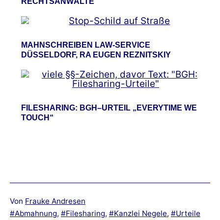
RECHTSANWÄLTE
MAHNSCHREIBEN LAW-SERVICE
DÜSSELDORF, RA EUGEN REZNITSKIY
FILESHARING: BGH–URTEIL „EVERYTIME WE
TOUCH“
Von
Frauke Andresen
Verschlagwortet
Abmahnung
,
Filesharing
,
Kanzlei Negele
,
Urteile