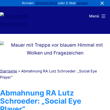
Kontakt:
081916474513
oder E-Mail
senden
Zum
Menü
Inhalt
springen
Von
wegen
Abmahnung
Startseite
»
Abmahnung RA Lutz Schroeder: „Social Eye
Player“
Abmahnung RA Lutz
Schroeder: „Social Eye
Player“