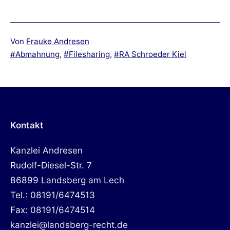
Von
Frauke Andresen
Verschlagwortet
Abmahnung
,
Filesharing
,
RA Schroeder Kiel
mit
Kontakt
Kanzlei Andresen
Rudolf-Diesel-Str. 7
86899 Landsberg am Lech
Tel.: 08191/6474513
Fax: 08191/6474514
kanzlei@landsberg-recht.de