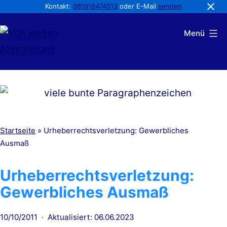
Kontakt:
081916474513
oder E-Mail
senden
Zum
Menü
Inhalt
springen
Von
wegen
Abmahnung
Startseite
»
Urheberrechtsverletzung: Gewerbliches
Ausmaß
Urheberrechtsverletzung:
Gewerbliches Ausmaß
Veröffentlicht
10/10/2011
Aktualisiert: 06.06.2023