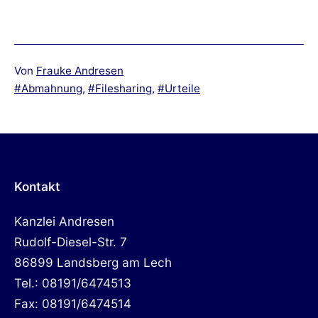
Von
Frauke Andresen
Verschlagwortet
Abmahnung
,
Filesharing
,
Urteile
mit
Kontakt
Kanzlei Andresen
Rudolf-Diesel-Str. 7
86899 Landsberg am Lech
Tel.: 08191/6474513
Fax: 08191/6474514