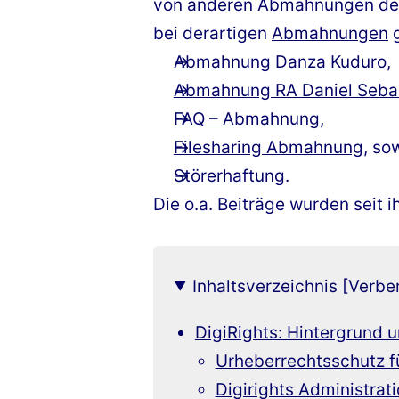
von anderen Abmahnungen d
bei derartigen
Abmahnungen
g
Abmahnung Danza Kuduro
,
Abmahnung RA Daniel Sebas
FAQ – Abmahnung
,
Filesharing Abmahnung
, so
Störerhaftung
.
Die o.a. Beiträge wurden seit i
Inhaltsverzeichnis [Verbe
DigiRights: Hintergrund 
Urheberrechtsschutz f
Digirights Administrat