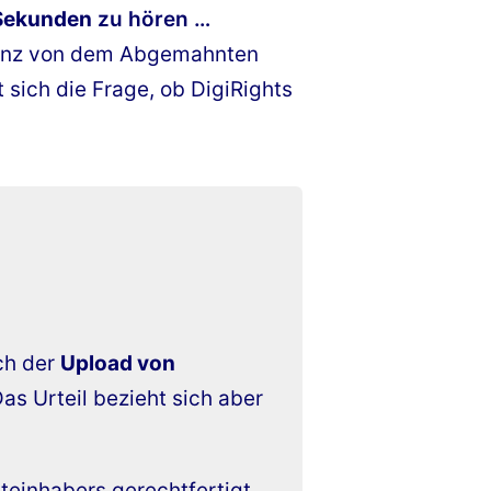
Sekunden
zu hören …
quenz von dem Abgemahnten
t sich die Frage, ob DigiRights
ch der
Upload von
Das Urteil bezieht sich aber
einhabers gerechtfertigt