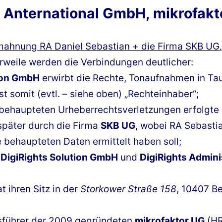
, Anternational GmbH, mikrofakt
ahnung RA Daniel Sebastian + die Firma SKB UG
rweile werden die Verbindungen deutlicher:
tion GmbH
erwirbt die Rechte, Tonaufnahmen in Tau
t somit (evtl. – siehe oben) „Rechteinhaber“;
 behaupteten Urheberrechtsverletzungen erfolgte
 später durch die Firma
SKB UG
, wobei RA Sebastia
e behaupteten Daten ermittelt haben soll;
 DigiRights Solution GmbH
und
DigiRights Admini
 ihren Sitz in der
Storkower Straße 158
, 10407 Be
führer der 2009 gegründeten
mikrofaktor UG
(HR