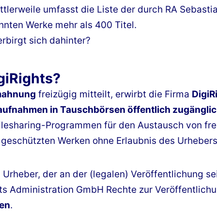
tlerweile umfasst die Liste der durch RA Sebastia
ten Werke mehr als 400 Titel.
rbirgt sich dahinter?
giRights?
ahnung
freizügig mitteilt, erwirbt die Firma
DigiR
aufnahmen in Tauschbörsen öffentlich zugängli
lesharing-Programmen für den Austausch von freie
 geschützten Werken ohne Erlaubnis des Urhebers
n Urheber, der an der (legalen) Veröffentlichung sei
hts Administration GmbH Rechte zur Veröffentlich
ken
.