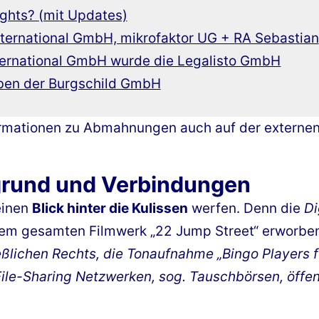
ights? (mit Updates)
nternational GmbH, mikrofaktor UG + RA Sebastian
ternational GmbH wurde die Legalisto GmbH
ben der Burgschild GmbH
formationen zu Abmahnungen auch auf der externe
rgrund und Verbindungen
einen
Blick hinter die Kulissen
werfen. Denn die
Di
 dem gesamten Filmwerk „22 Jump Street“ erworbe
ießlichen Rechts, die Tonaufnahme „Bingo Players 
n File-Sharing Netzwerken, sog. Tauschbörsen, öffe