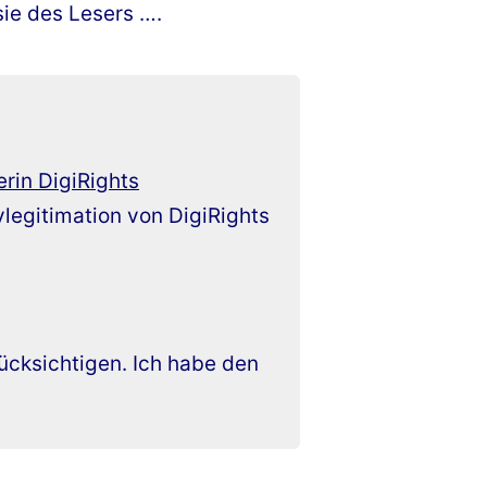
ie des Lesers ….
rin DigiRights
legitimation von DigiRights
rücksichtigen. Ich habe den