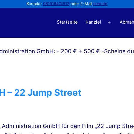
Kontakt:
081916474513
oder E-Mail
senden
Startseite
Kanzlei
Abmah
Menü
öffnen
H – 22 Jump Street
s
Administration GmbH für den Film „22 Jump Stree