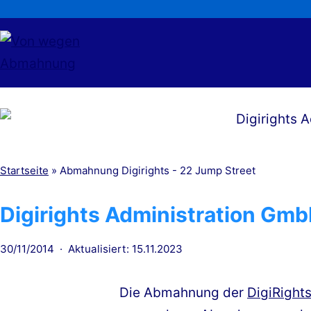
Zum
Inhalt
springen
Von
wegen
Abmahnung
Startseite
»
Abmahnung Digirights - 22 Jump Street
Digirights Administration Gmb
Veröffentlicht
30/11/2014
Aktualisiert: 15.11.2023
am
Die Abmahnung der
DigiRight