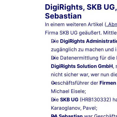
DigiRights, SKB UG
Sebastian
In einem weiteren Artikel („
Abm
Firma SKB UG geäußert. Mittle
Die
DigiRights Administra
zugänglich zu machen und is
Die Datenermittlung für die
DigiRights Solution GmbH
,
nicht sicher war, wer nun di
Geschäftsführer der
Firmen
Michael Eisele;
Die
SKB UG
(HRB130332) hat
Karaoglanov, Pavel;
RA Sebastian
war Geschäfts