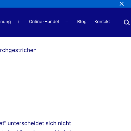
Suc
nung
Online-Handel
Blog
Kontakt
Menü
Menü
öffnen
öffnen
t“ unterscheidet sich nicht