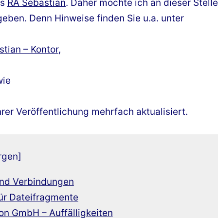
es
RA Sebastian
. Daher möchte ich an dieser Stell
eben. Denn Hinweise finden Sie u.a. unter
tian – Kontor
,
wie
hrer Veröffentlichung mehrfach aktualisiert.
rgen]
und Verbindungen
ür Dateifragmente
ion GmbH – Auffälligkeiten