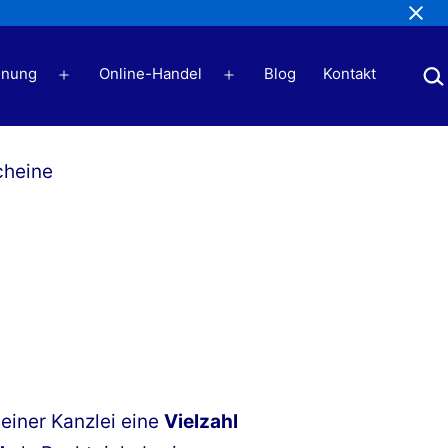
Suc
nung
Online-Handel
Blog
Kontakt
Menü
Menü
öffnen
öffnen
einer Kanzlei eine
Vielzahl