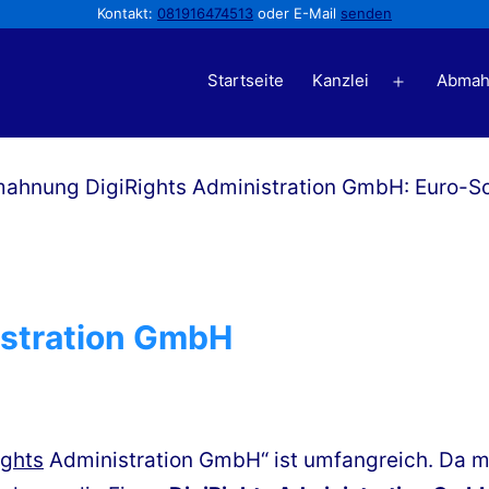
Kontakt:
081916474513
oder E-Mail
senden
Startseite
Kanzlei
Abmah
Menü
öffnen
stration GmbH
ights
Administration GmbH“ ist umfangreich. Da m