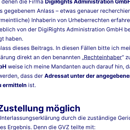
in denen die Firma
DigiRights Administration Gmb
us gegebenem Anlass – etwas genauer recherchier
rmeintliche) Inhaberin von Urheberrechten erfahren
geblich von der DigiRights Administration GmbH b
gt haben.
lass dieses Beitrags. In diesen Fällen bitte ich m
lärung direkt an den benannten „
Rechteinhaber
“ z
mbH
weise ich meine Mandanten auch darauf hin, da
werden, dass der
Adressat unter der angegeben
u ermitteln
ist.
 Zustellung möglich
Unterlassungserklärung durch die zuständige Geric
es Ergebnis. Denn die GVZ teilte mit: