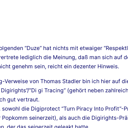
olgenden “Duze” hat nichts mit etwaiger “Respektlo
 vertrete lediglich die Meinung, daß man sich auf 
nicht genehm sein, reicht ein dezenter Hinweis.
-Verweise von Thomas Stadler bin ich hier auf d
Digirights”/”Di gi Tracing” (gehört neben zahlre
ch gut vertraut.
. sowohl die Digiprotect “Turn Piracy Into Profit”-P
 Popkomm seinerzeit), als auch die Digirights-Prä
n, der das seinerzeit geleakt hatte…