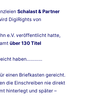
anzleien
Schalast & Partner
wird DigiRights von
 e.V. veröffentlicht hatte,
samt
über 130 Titel
reicht haben…………
r einen Briefkasten gereicht.
n die Einschreiben nie direkt
mt hinterlegt und später –