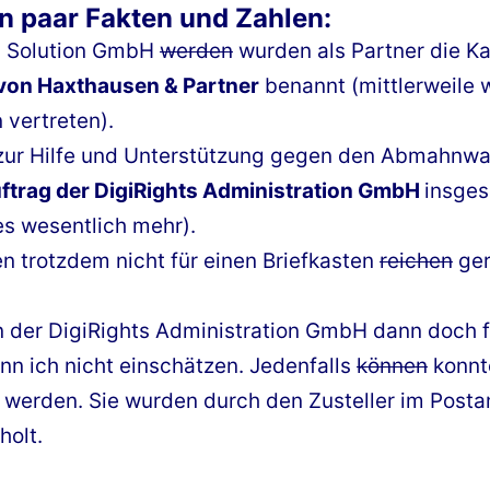
n paar Fakten und Zahlen:
ts Solution GmbH
werden
wurden als Partner die K
von Haxthausen & Partner
benannt (mittlerweile 
 vertreten).
n zur Hilfe und Unterstützung gegen den Abmahnwahn
ftrag der DigiRights Administration GmbH
insge
es wesentlich mehr).
n trotzdem nicht für einen Briefkasten
reichen
ge
 der DigiRights Administration GmbH dann doch fü
nn ich nicht einschätzen. Jedenfalls
können
konnte
t werden. Sie wurden durch den Zusteller im Posta
holt.