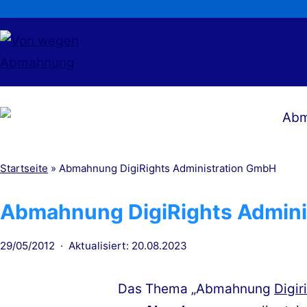
Zum
Inhalt
springen
Von
wegen
Abmahnung
Startseite
»
Abmahnung DigiRights Administration GmbH
Abmahnung DigiRights Admini
Veröffentlicht
29/05/2012
Aktualisiert: 20.08.2023
am
Das Thema „Abmahnung
Digir