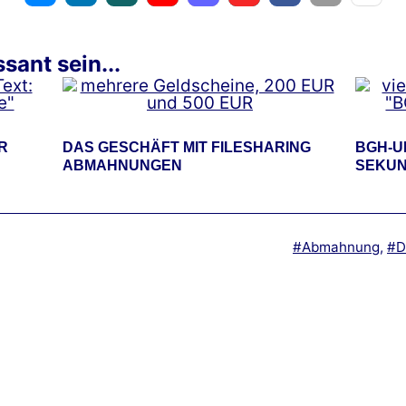
sant sein...
R
DAS GESCHÄFT MIT FILESHARING
BGH-U
ABMAHNUNGEN
SEKUN
Verschlagwortet
Abmahnung
,
D
mit