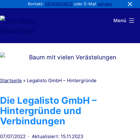
Kontakt:
081916474513
oder E-Mail
senden
Zum
Menü
Inhalt
springen
Von
wegen
Abmahnung
Startseite
»
Legalisto GmbH – Hintergründe
Die Legalisto GmbH –
Hintergründe und
Verbindungen
Veröffentlicht
07/07/2022
Aktualisiert: 15.11.2023