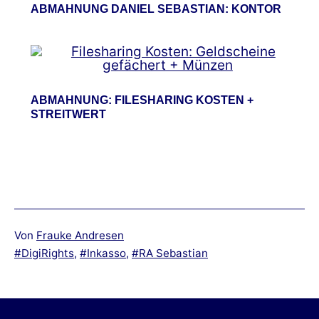
ABMAHNUNG DANIEL SEBASTIAN: KONTOR
ABMAHNUNG: FILESHARING KOSTEN +
STREITWERT
Von
Frauke Andresen
Verschlagwortet
DigiRights
,
Inkasso
,
RA Sebastian
mit