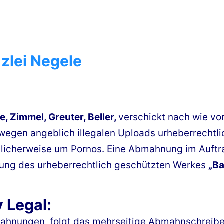
zlei Negele
, Zimmel, Greuter, Beller,
verschickt nach wie vor
gen angeblich illegalen Uploads urheberrechtlic
üblicherweise um Pornos. Eine Abmahnung im Auft
rtung des urheberrechtlich geschützten Werkes
„Ba
 Legal:
mahnungen, folgt das mehrseitige Abmahnschreib