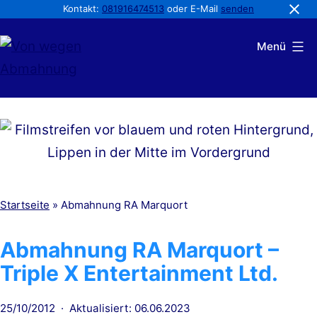
Kontakt:
081916474513
oder E-Mail
senden
Zum
Menü
Inhalt
springen
Von
wegen
Abmahnung
Startseite
»
Abmahnung RA Marquort
Abmahnung RA Marquort –
Triple X Entertainment Ltd.
Veröffentlicht
25/10/2012
Aktualisiert: 06.06.2023