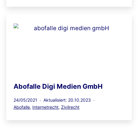
am
als
Abofalle Digi Medien GmbH
Veröffentlicht
24/05/2021
Aktualisiert: 20.10.2023
am
Kategorisiert
Abofalle
,
Internetrecht
,
Zivilrecht
als