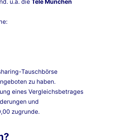
d. u.a. die
Tele München
me:
esharing-Tauschbörse
angeboten zu haben.
ung eines Vergleichsbetrages
rderungen und
0,00 zugrunde.
n?