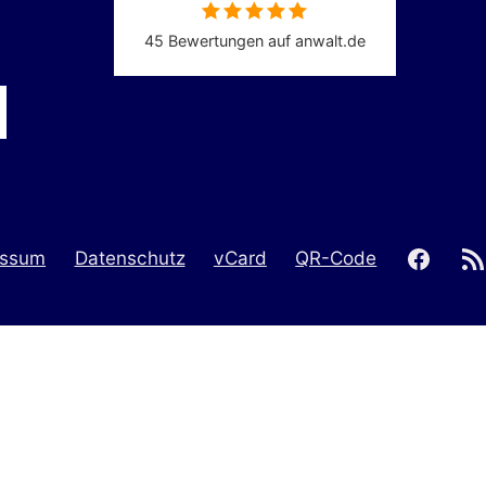
45 Bewertungen auf anwalt.de
faceb
essum
Datenschutz
vCard
QR-Code