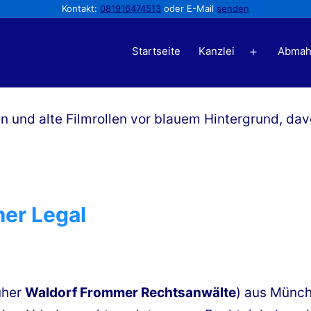
Kontakt:
081916474513
oder E-Mail
senden
Startseite
Kanzlei
Abmah
Menü
öffnen
er Legal
üher
Waldorf Frommer Rechtsanwälte
) aus Münch