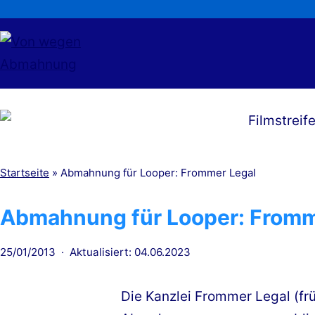
Zum
Inhalt
springen
Von
wegen
Abmahnung
Startseite
»
Abmahnung für Looper: Frommer Legal
Abmahnung für Looper: Fromm
Veröffentlicht
25/01/2013
Aktualisiert: 04.06.2023
am
Die Kanzlei Frommer Legal (fr