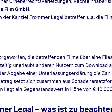
r Urheberrechtsverletzungen. Rechteinhaber sin
us Film GmbH
.
n
der Kanzlei Frommer Legal betreffen u.a. die Fil
rgeworfen, die betreffenden Filme über eine Fil
hzeitig unerlaubt anderen Nutzern zum Download 
der Abgabe einer
Unterlassungserklärung
die Zahl
 Betrag setzt sich zusammen aus Schadenersatzfo
n liegt ein Gegenstandswert in Höhe von € 10.00
r Legal – was ist zu beachte