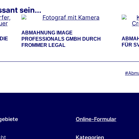
sant sein...
ABMAHNUNG IMAGE
DIE
ABMAH
PROFESSIONALS GMBH DURCH
FÜR S
FROMMER LEGAL
Versc
Abm
mit
gebiete
Online-Formular
cht
Kategorien