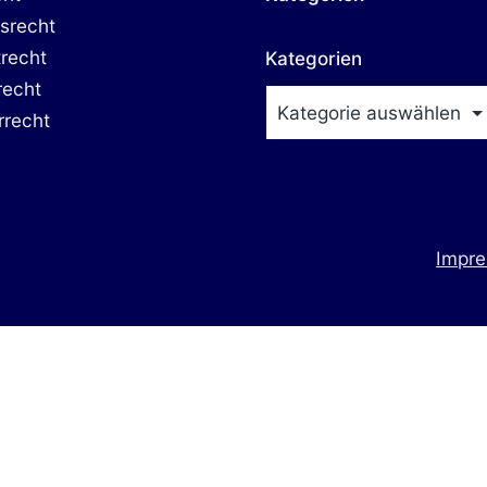
srecht
trecht
Kategorien
recht
rrecht
Impr