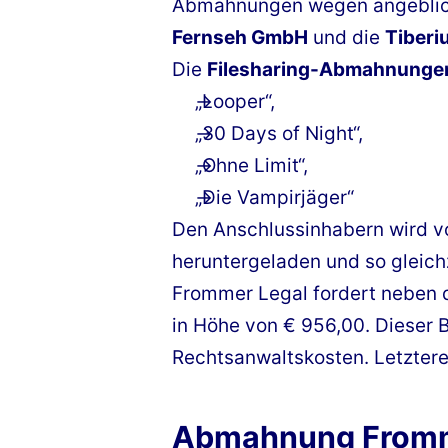
Abmahnungen wegen angebliche
Fernseh GmbH
und die
Tiberi
Die
Filesharing-Abmahnunge
„Looper“,
„30 Days of Night“,
„Ohne Limit“,
„Die Vampirjäger“
Den Anschlussinhabern wird vo
heruntergeladen und so gleic
Frommer Legal fordert neben 
in Höhe von € 956,00. Dieser
Rechtsanwaltskosten. Letztere
Abmahnung Fromme