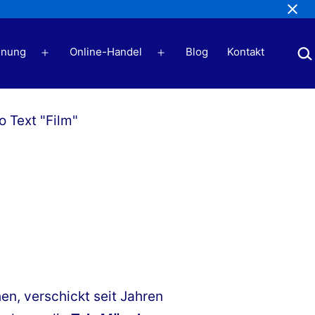
Suc
nung
Online-Handel
Blog
Kontakt
Menü
Menü
öffnen
öffnen
en, verschickt seit Jahren