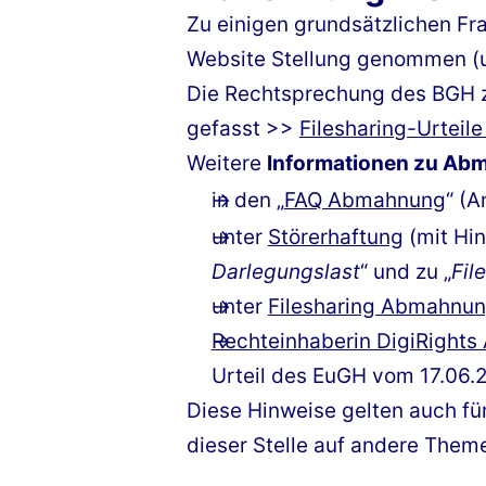
Zu einigen grundsätzlichen Fr
Website Stellung genommen (
Die Rechtsprechung des BGH 
gefasst >>
Filesharing-Urteil
Weitere
Informationen zu A
in den „
FAQ Abmahnung
“ (
unter
Störerhaftung
(mit Hin
Darlegungslast
“ und zu „
Fil
unter
Filesharing Abmahnu
Rechteinhaberin DigiRights
Urteil des EuGH vom 17.06.
Diese Hinweise gelten auch fü
dieser Stelle auf andere Them