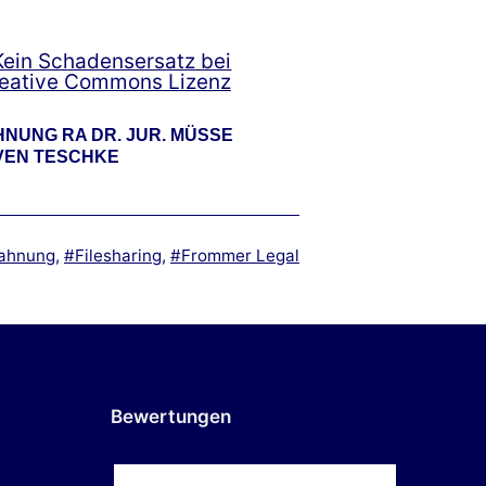
NUNG RA DR. JUR. MÜSSE
VEN TESCHKE
hlagwortet
ahnung
,
Filesharing
,
Frommer Legal
Bewertungen