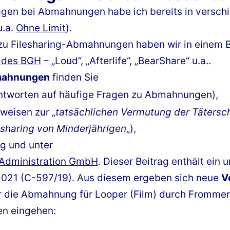
agen bei Abmahnungen habe ich bereits in verschi
u.a.
Ohne Limit
).
zu Filesharing-Abmahnungen haben wir in einem 
e des BGH
– „Loud“, „Afterlife“, „BearShare“ u.a..
bmahnungen
finden Sie
Antworten auf häufige Fragen zu Abmahnungen),
weisen zur „
tatsächlichen Vermutung der Tätersc
esharing von Minderjährigen
„),
ng
und unter
 Administration GmbH
. Dieser Beitrag enthält ei
2021 (C-597/19). Aus diesem ergeben sich neue
V
r die Abmahnung für Looper (Film) durch Frommer
en eingehen: