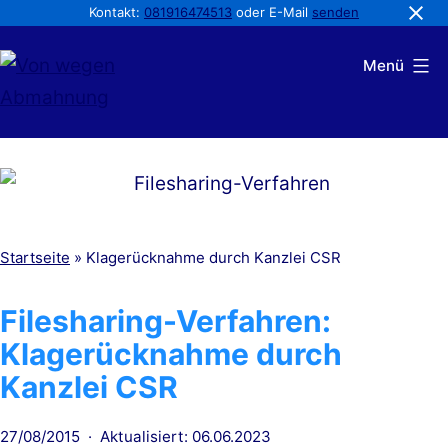
Kontakt:
081916474513
oder E-Mail
senden
Zum
Menü
Inhalt
springen
Von
wegen
Abmahnung
Startseite
»
Klagerücknahme durch Kanzlei CSR
Filesharing-Verfahren:
Klagerücknahme durch
Kanzlei CSR
Veröffentlicht
27/08/2015
Aktualisiert: 06.06.2023