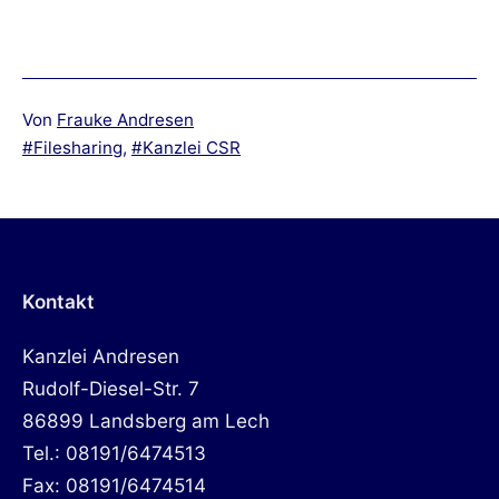
Von
Frauke Andresen
Verschlagwortet
Filesharing
,
Kanzlei CSR
mit
Kontakt
Kanzlei Andresen
Rudolf-Diesel-Str. 7
86899 Landsberg am Lech
Tel.: 08191/6474513
Fax: 08191/6474514