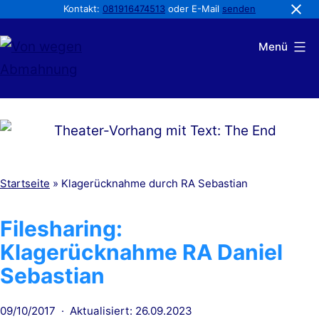
Kontakt:
081916474513
oder E-Mail
senden
Zum
Menü
Inhalt
springen
Von
wegen
Abmahnung
Startseite
»
Klagerücknahme durch RA Sebastian
Filesharing:
Klagerücknahme RA Daniel
Sebastian
Veröffentlicht
09/10/2017
Aktualisiert: 26.09.2023