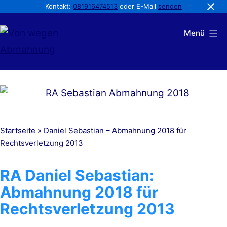
Kontakt:
081916474513
oder E-Mail
senden
Zum
Menü
Inhalt
springen
Von
wegen
Abmahnung
Startseite
»
Daniel Sebastian – Abmahnung 2018 für
Rechtsverletzung 2013
RA Daniel Sebastian:
Abmahnung 2018 für
Rechtsverletzung 2013